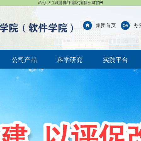
z6mg·人生就是博(中国区)有限公司官网
集团首页
办
公司产品
科学研究
实践平台