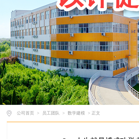
公司首页
>
员工团队
>
数学建模
> 正文