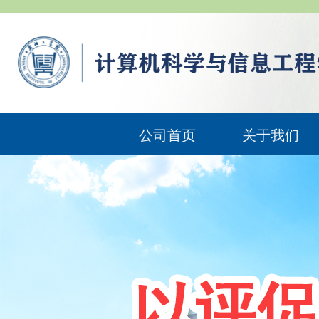
公司首页
关于我们