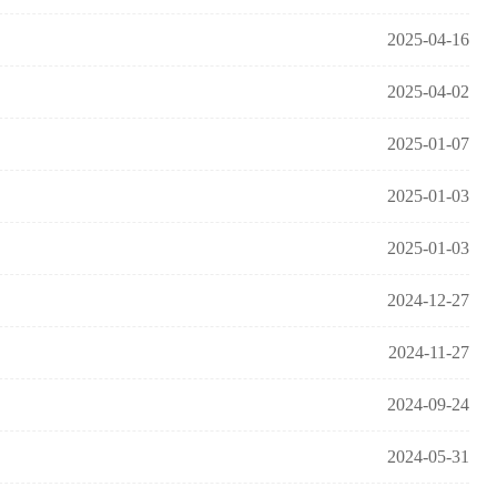
2025-04-16
2025-04-02
2025-01-07
2025-01-03
2025-01-03
2024-12-27
2024-11-27
2024-09-24
2024-05-31